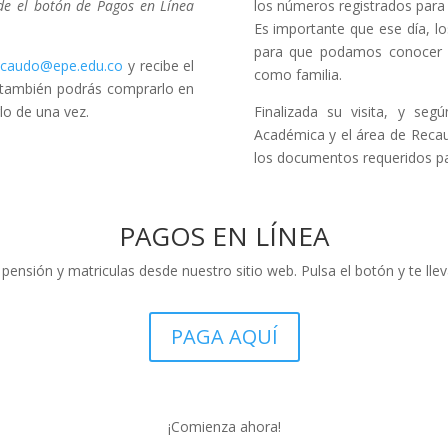
de el botón de Pagos en Línea
los números registrados para 
Es importante que ese día, l
para que podamos conocer s
ecaudo@epe.edu.co
y recibe el
como familia.
s, también podrás comprarlo en
rlo de una vez.
Finalizada su visita, y segú
Académica y el área de Recaud
los documentos requeridos par
PAGOS EN LÍNEA
pensión y matriculas desde nuestro sitio web. Pulsa el botón y te ll
PAGA AQUÍ
¡Comienza ahora!