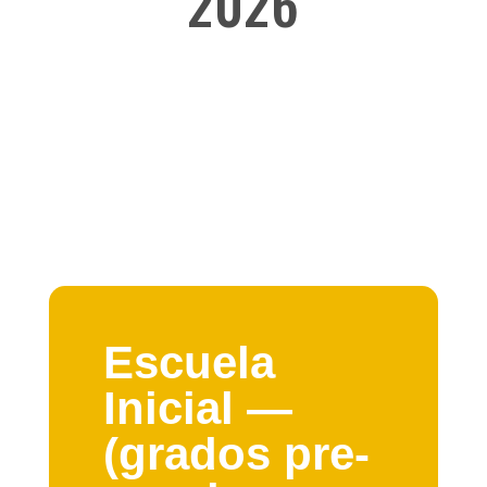
2026
Escuela
Inicial —
(grados pre-