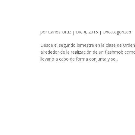
Proyecto flashmob nivel 1
por
Carlos Ortiz
|
Dic 4, 2015
|
Uncategorized
Desde el segundo bimestre en la clase de Ordena
alrededor de la realización de un flashmob como
llevarlo a cabo de forma conjunta y se...