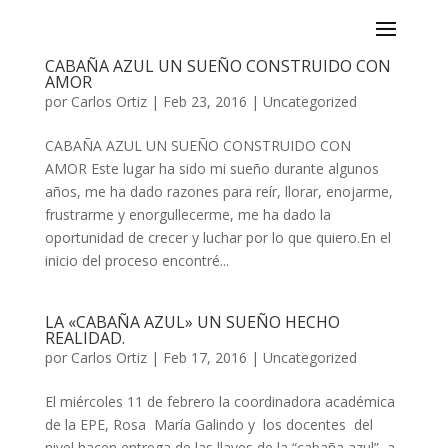
CABAÑA AZUL UN SUEÑO CONSTRUIDO CON
AMOR
por
Carlos Ortiz
|
Feb 23, 2016
|
Uncategorized
CABAÑA AZUL UN SUEÑO CONSTRUIDO CON
AMOR Este lugar ha sido mi sueño durante algunos
años, me ha dado razones para reír, llorar, enojarme,
frustrarme y enorgullecerme, me ha dado la
oportunidad de crecer y luchar por lo que quiero.En el
inicio del proceso encontré...
LA «CABAÑA AZUL» UN SUEÑO HECHO
REALIDAD.
por
Carlos Ortiz
|
Feb 17, 2016
|
Uncategorized
El miércoles 11 de febrero la coordinadora académica
de la EPE, Rosa María Galindo y los docentes del
nivel hacen entrega de las llaves de la “cabaña azul” a