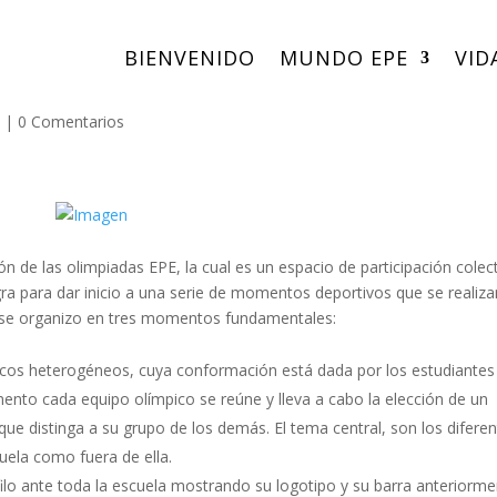
BIENVENIDO
MUNDO EPE
VID
d
|
0 Comentarios
ón de las olimpiadas EPE, la cual es un espacio de participación colec
a para dar inicio a una serie de momentos deportivos que se realiza
 se organizo en tres momentos fundamentales:
cos heterogéneos, cuya conformación está dada por los estudiantes
mento cada equipo olímpico se reúne y lleva a cabo la elección de un
ue distinga a su grupo de los demás. El tema central, son los difere
uela como fuera de ella.
o ante toda la escuela mostrando su logotipo y su barra anteriorme