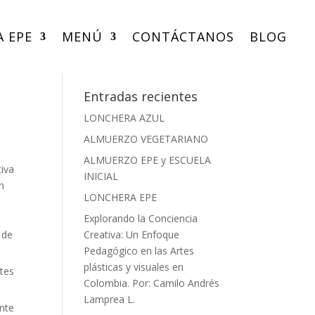
A EPE
MENÚ
CONTÁCTANOS
BLOG
Entradas recientes
LONCHERA AZUL
ALMUERZO VEGETARIANO
ALMUERZO EPE y ESCUELA
tiva
INICIAL
n
LONCHERA EPE
Explorando la Conciencia
 de
Creativa: Un Enfoque
Pedagógico en las Artes
plásticas y visuales en
ntes
Colombia. Por: Camilo Andrés
Lamprea L.
nte