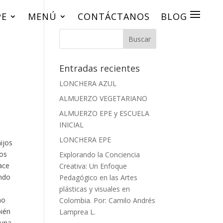
PE
PE
MENÚ
MENÚ
CONTÁCTANOS
CONTÁCTANOS
BLOG
BLOG
Entradas recientes
LONCHERA AZUL
ALMUERZO VEGETARIANO
ALMUERZO EPE y ESCUELA
INICIAL
LONCHERA EPE
ijos
nos
Explorando la Conciencia
hace
Creativa: Un Enfoque
endo
Pedagógico en las Artes
plásticas y visuales en
no
Colombia. Por: Camilo Andrés
bién
Lamprea L.
 una