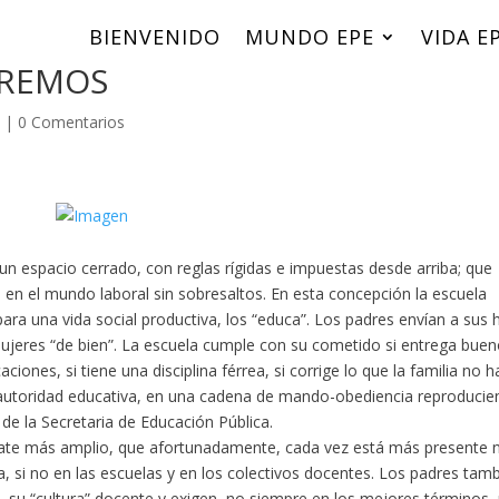
BIENVENIDO
BIENVENIDO
MUNDO EPE
MUNDO EPE
VIDA E
VIDA E
EREMOS
d
|
0 Comentarios
un espacio cerrado, con reglas rígidas e impuestas desde arriba; que
 en el mundo laboral sin sobresaltos. En esta concepción la escuela
ra una vida social productiva, los “educa”. Los padres envían a sus h
jeres “de bien”. La escuela cumple con su cometido si entrega bue
ciones, si tiene una disciplina férrea, si corrige lo que la familia no 
e la autoridad educativa, en una cadena de mando-obediencia reproduci
l de la Secretaria de Educación Pública.
ate más amplio, que afortunadamente, cada vez está más presente 
, si no en las escuelas y en los colectivos docentes. Los padres tam
s, su “cultura” docente y exigen, no siempre en los mejores términos,