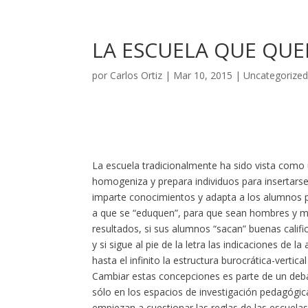
LA ESCUELA QUE QU
por
Carlos Ortiz
|
Mar 10, 2015
|
Uncategorize
La escuela tradicionalmente ha sido vista como 
homogeniza y prepara individuos para insertarse
imparte conocimientos y adapta a los alumnos pa
a que se “eduquen”, para que sean hombres y mu
resultados, si sus alumnos “sacan” buenas califica
y si sigue al pie de la letra las indicaciones d
hasta el infinito la estructura burocrática-vertica
Cambiar estas concepciones es parte de un deb
sólo en los espacios de investigación pedagógica
empiezan a cuestionar las reglas de las escuela