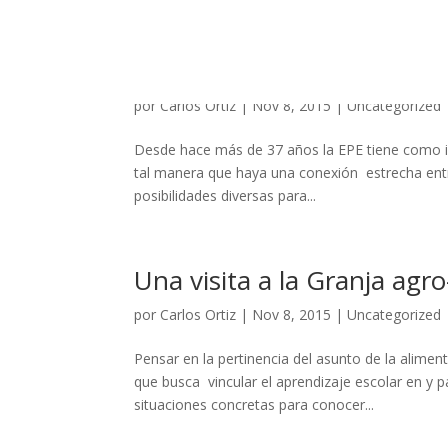
Familia y Escuela, una sem
por
Carlos Ortiz
|
Nov 8, 2015
|
Uncategorized
Desde hace más de 37 años la EPE tiene como in
tal manera que haya una conexión estrecha entre
posibilidades diversas para...
Una visita a la Granja agr
por
Carlos Ortiz
|
Nov 8, 2015
|
Uncategorized
Pensar en la pertinencia del asunto de la alimen
que busca vincular el aprendizaje escolar en y p
situaciones concretas para conocer...